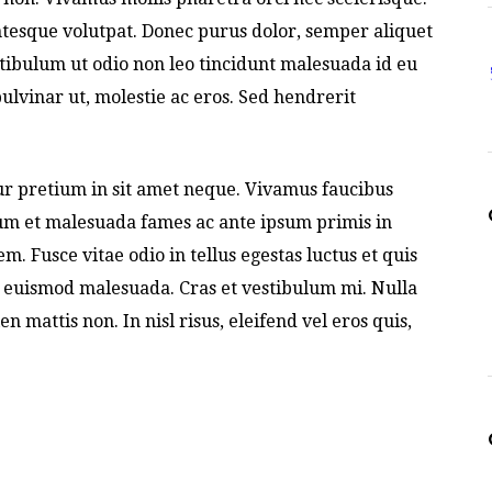
ntesque volutpat. Donec purus dolor, semper aliquet
stibulum ut odio non leo tincidunt malesuada id eu
pulvinar ut, molestie ac eros. Sed hendrerit
tur pretium in sit amet neque. Vivamus faucibus
dum et malesuada fames ac ante ipsum primis in
 Fusce vitae odio in tellus egestas luctus et quis
a euismod malesuada. Cras et vestibulum mi. Nulla
n mattis non. In nisl risus, eleifend vel eros quis,
T