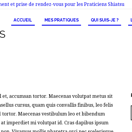
ent et prise de rendez-vous pour les Praticiens Shiatsu
ACCUEIL
MES PRATIQUES
QUI SUIS-JE ?
S
l et, accumsan tortor. Maecenas volutpat metus sit
llus cursus, quam quis convallis finibus, leo felis
id tortor. Maecenas vestibulum leo et bibendum
, at imperdiet mi volutpat id. Cras dapibus ipsum
nd non. Vivamus mollis pharetra orci nec scelerisque.