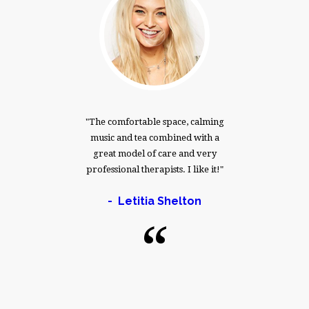
much!!!I
The comfortable space, calming
I have
 right
music and tea combined with a
that 
 three
great model of care and very
mass
 much
professional therapists. I like it!
fantast
!
Letitia Shelton