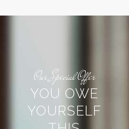
Our Special Offer
YOU OWE
YOURSELF
THIS